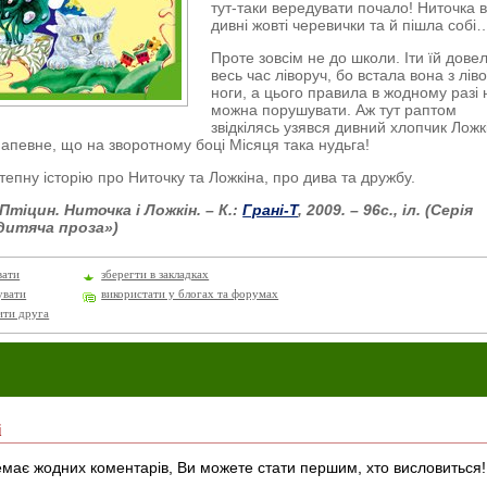
тут-таки вередувати почало! Ниточка 
дивні жовті черевички та й пішла собі
Проте зовсім не до школи. Іти їй дове
весь час ліворуч, бо встала вона з ліво
ноги, а цього правила в жодному разі 
можна порушувати. Аж тут раптом
звідкілясь узявся дивний хлопчик Ложк
напевне, що на зворотному боці Місяця така нудьга!
тепну історію про Ниточку та Ложкіна, про дива та дружбу.
 Птіцин
. Ниточка і Ложкін. – К.:
Грані-Т
, 2009. – 96с., іл. (Серія
дитяча проза»)
вати
зберегти в закладках
увати
використати у блогах та форумах
ити друга
і
має жодних коментарів, Ви можете стати першим, хто висловиться!