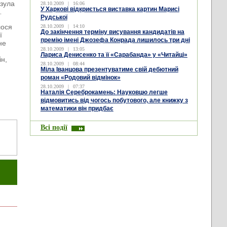
взула
28.10.2009
|
16:06
У Харкові відкриється виставка картин Марисі
…
Рудської
лося
28.10.2009
|
14:10
До закінчення терміну висування кандидатів на
ї
премію імені Джозефа Конрада лишилось три дні
не
28.10.2009
|
13:05
Лариса Денисенко та її «Сарабанда» у «Читайці»
ін,
28.10.2009
|
08:44
Міла Іванцова презентуватиме свій дебютний
роман «Родовий відмінок»
28.10.2009
|
07:37
Наталія Сереброкамень: Науковцю легше
відмовитись від чогось побутового, але книжку з
математики він придбає
Всі події