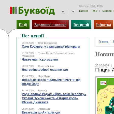
08 серпня 2026, 19:05
Експорт
|
RSS
|
Контакти
|
Події
Видавничі новинки
Re: цензії
Інфотека
Re: цензії
Головна
\
29.10.2009
|
Олег Шинкаренко
Олег Коцарев: у стані хиткої рівноваги
Новин
21.10.2009
|
Тетяна Качак-Тебешевська, Івано-
Франківськ
Читач книг і сьогодення
26.10.2009
|
20.10.2009
|
Олексій Бойко
Птіцин 
Незграбне добро і людяне зло
15.10.2009
|
Лєра Лауда
Детальна карта людських почуттів від
Віґдіс Йорт
14.10.2009
|
Буквоїд
Ігор Павлюк: Раджу «Крізь вени Всесвіту»
Оксани Пухонської та «Гітарна кров»
Юхима Дишканта
29.09.2009
|
Уляна Мак
Евакуація до Антарктиди