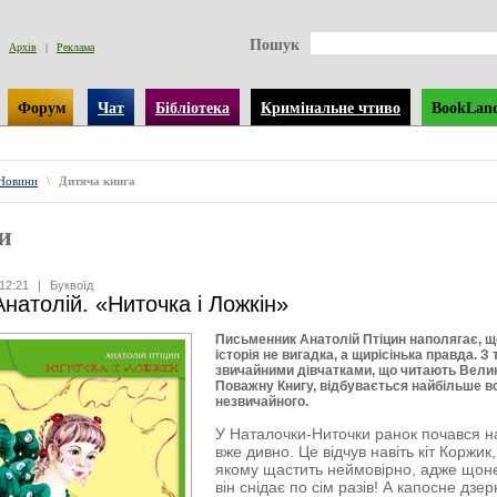
Пошук
Архів
|
Реклама
Форум
Чат
Бібліотека
Кримінальне чтиво
BookLan
Новини
\
Дитяча книга
и
12:21
|
Буквоїд
Анатолій. «Ниточка і Ложкін»
Письменник Анатолій Птіцин наполягає, щ
історія не вигадка, а щирісінька правда. З
звичайними дівчатками, що читають Вели
Поважну Книгу, відбувається найбільше в
незвичайного.
У Наталочки-Ниточки ранок почався н
вже дивно. Це відчув навіть кіт Коржик,
якому щастить неймовірно, адже щоне
він снідає по сім разів! А капосне дзе