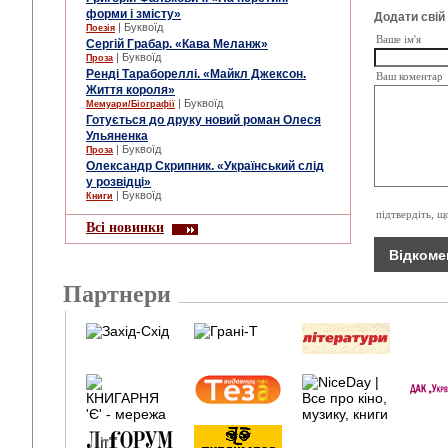
форми і змісту»
Додати свій
| Буквоїд
Поезія
Ваше ім'я
Сергій Грабар. «Кава Меланж»
| Буквоїд
Проза
Ренді Тарабореллі. «Майкл Джексон.
Ваш коментар
Життя короля»
| Буквоїд
Мемуари/Біографії
Готується до друку новий роман Олеся
Ульяненка
| Буквоїд
Проза
Олександр Скрипник. «Український слід
у розвідці»
| Буквоїд
Книги
підтвердіть, щ
Всі новинки
Партнери