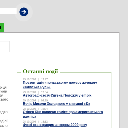
d
Останні події
29.10.2009
|
13:27
Презентація «польського» номеру журналу
«Київська Русь»
о ця
 тими
29.10.2009
|
12:54
ку
Автограф-сесія Євгена Положія у empik
сього
29.10.2009
|
09:39
Вечір Миколи Холодного у книгарні «Є»
28.10.2009
|
19:04
адто
Стівен Кінг написав комікс про американського
вампіра
ділі
28.10.2009
|
18:12
Фоззі став кращим автором 2009 року
ркало