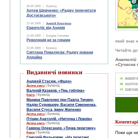
28.09.2009
|
Буквоїд
Артем Шевченко: «Раджу перечитати
Достоєвського»
25.09.2009
|
Андрій Кокотюха
Євангеліє від Андрія
23.09.2009
|
Богдана Сенченко
Революція не за горами
який знає 
22.09.2009
|
Буквоїд
Читайте до
Світлана Поваляєва: Раджу романи
Апдайка
Анатолій
«Сучасна 
Видавничі новинки
коменту
Анджей Стасюк. «Фадо»
роздрук
| Буквоїд
Дитяча книга
повідом
Валерій Казаков. «Тінь гобліна»
| Буквоїд
Книги
Марина Павленко про Павла Тичину,
Надію Суровцову, Василя Симоненка,
Василя Стуса, Ірину Жиленко
| Буквоїд
Дитяча книга
Птіцин Анатолій. «Ниточка і Ложкін»
Коментар
| Буквоїд
Дитяча книга
Гаврош Олександр. «Точка перетину»
Поки ще не
| Буквоїд
Книги
Григорій Фалькович. «На перетині