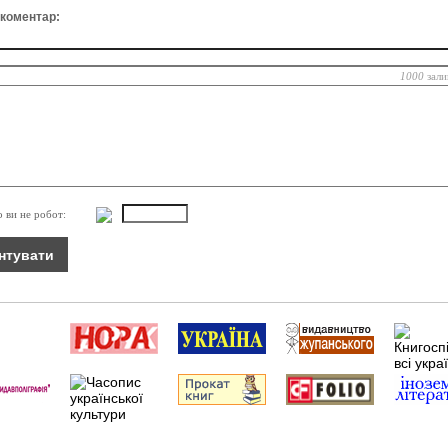
 коментар:
1000
зали
о ви не робот: