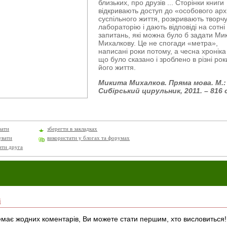
близьких, про друзів ... Сторінки книги
відкривають доступ до «особового арх
суспільного життя, розкривають творч
лабораторію і дають відповіді на сотні
запитань, які можна було б задати Мик
Михалкову. Це не спогади «метра»,
написані роки потому, а чесна хроніка 
що було сказано і зроблено в різні рок
його життя.
Микита Михалков. Пряма мова. М.:
Сибірський цирульник, 2011. – 816 с
вати
зберегти в закладках
увати
використати у блогах та форумах
ити друга
і
має жодних коментарів, Ви можете стати першим, хто висловиться!