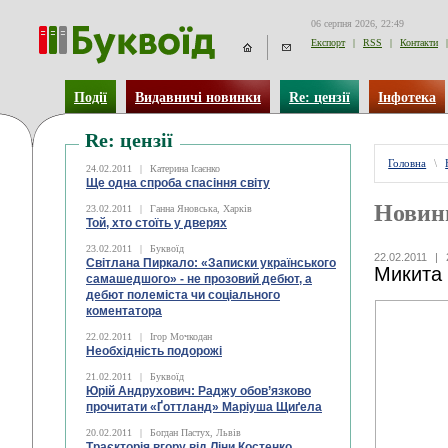
06 серпня 2026, 22:49
Експорт
|
RSS
|
Контакти
|
Події
Видавничі новинки
Re: цензії
Інфотека
Re: цензії
Головна
\
24.02.2011
|
Катерина Ісаєнко
Ще одна спроба спасіння світу
Новин
23.02.2011
|
Ганна Яновська, Харків
Той, хто стоїть у дверях
23.02.2011
|
Буквоїд
22.02.2011
|
Світлана Пиркало: «Записки українського
Микита 
самашедшого» - не прозовий дебют, а
дебют полеміста чи соціального
коментатора
22.02.2011
|
Ігор Мочкодан
Необхідність подорожі
21.02.2011
|
Буквоїд
Юрій Андрухович: Раджу обов’язково
прочитати «Ґоттланд» Маріуша Щиґела
20.02.2011
|
Богдан Пастух, Львів
Траєкторія вгору від Ліни Костенко