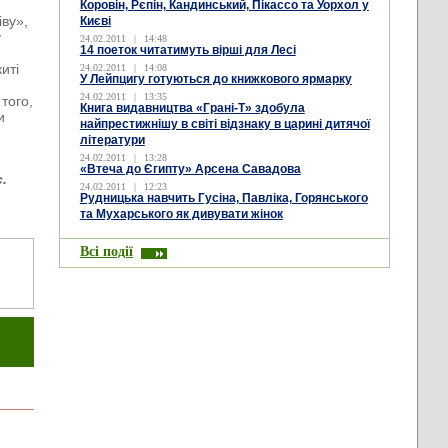
Коровін, Рєпін, Кандинський, Пікассо та Уорхол у
іву»,
Києві
у
24.02.2011
|
14:48
14 поеток читатимуть вірші для Лесі
иті
24.02.2011
|
14:08
У Лейпцигу готуються до книжкового ярмарку
24.02.2011
|
13:35
того,
Книга видавництва «Грані-Т» здобула
и
найпрестижнішу в світі відзнаку в царині дитячої
літератури
24.02.2011
|
13:28
«Втеча до Єгипту» Арсена Савадова
.
24.02.2011
|
12:23
Рудницька навчить Гусіна, Павліка, Горянського
та Мухарського як дивувати жінок
Всі події