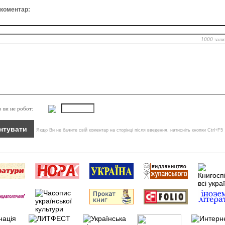
 коментар:
1000
зали
о ви не робот:
Якщо Ви не бачите свій коментар на сторінці після введення, натисніть кнопки Ctrl+F5