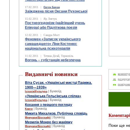
17.02.2011
|
Євген Баран
Заїжджена пісня Оксани Пухонської
15.02.2011
|
Яр Левчук
Постнеогедонізм (найгірший учень
Епікура) або Підліткова поезія
12.02.2011
|
Сандра Мост
Феномен «Записок українського
самашедшего» Ліни Костенко:
національна психотерапія
11.02.2011
|
Тетяна Дігай, Тернопіль
Вогонь – субстанція небезпечна
Видавничі новинки
коменту
роздрук
Віта Сусак. «Українські мистці Парижа.
повідом
1900—1939»
| Буквоїд
Історія/Культура
«Українська Гельсінська спілка»
| Буквоїд
Історія/Культура
Кохання з першого погляду
| Буквоїд
Книги
Микита Михалков. Публічна сповідь
Коментар
| Буквоїд
Мемуари/Біографії
Мерилін Монро без макіяжу
Поки ще не
| Буквоїд
Мемуари/Біографії