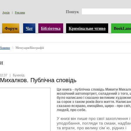
Пошук
Архів
|
Реклама
Форум
Чат
Бібліотека
Кримінальне чтиво
BookLan
Новини
\
Мемуари/Біографії
и
22:37
|
Буквоїд
Михалков. Публічна сповідь
Ця книга - публічна сповідь Микити Михал
мозаїчний автопортрет, складений з того, 
було написано і сказано великим художн
за сорок з гаком років його життя. Написан
сказано яскраво, емоційно, щиро - про світ
людей, про себе.
У книзі він пише про свої захоплення і
уподобання, погляди та смаки, надба
та втрати, про велику сім´ю, рідних і