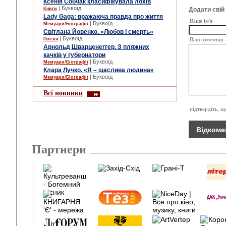
Ксенія Собчак класифікувала лохів
| Буквоїд
Книги
Додати свій
Lady Gaga: вражаюча правда про життя
Ваше ім'я
| Буквоїд
Мемуари/Біографії
Cвітлана Йовенко. «Любов і смерть»
| Буквоїд
Поезія
Ваш коментар
Арнольд Шварценеггер. З пляжних
качків у губернатори
| Буквоїд
Мемуари/Біографії
Клара Лучко. «Я – щаслива людина»
| Буквоїд
Мемуари/Біографії
Всі новинки
підтвердіть, щ
Партнери