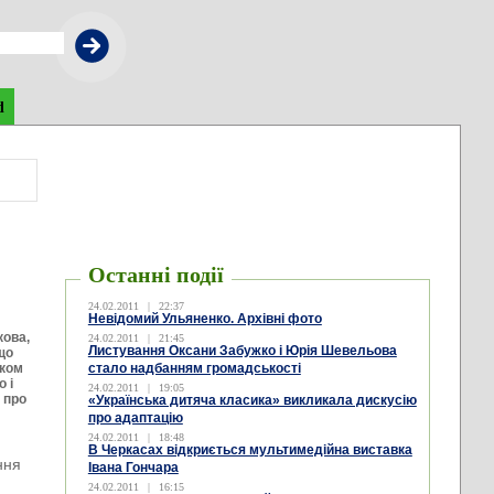
d
Останні події
24.02.2011
|
22:37
Невідомий Ульяненко. Архівні фото
кова,
24.02.2011
|
21:45
Листування Оксани Забужко і Юрія Шевельова
що
иком
стало надбанням громадськості
о і
24.02.2011
|
19:05
, про
«Українська дитяча класика» викликала дискусію
про адаптацію
24.02.2011
|
18:48
В Черкасах відкриється мультимедійна виставка
ння
Івана Гончара
24.02.2011
|
16:15