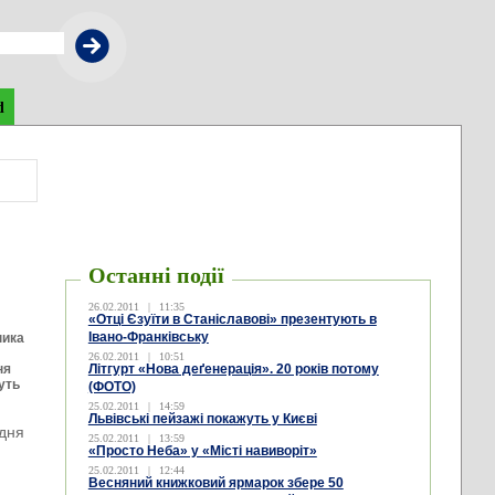
d
Останні події
26.02.2011
|
11:35
«Отці Єзуїти в Станіславові» презентують в
Івано-Франківську
ника
26.02.2011
|
10:51
ня
Літгурт «Нова деґенерація». 20 років потому
муть
(ФОТО)
25.02.2011
|
14:59
Львівські пейзажі покажуть у Києві
 дня
25.02.2011
|
13:59
«Просто Неба» у «Місті навиворіт»
25.02.2011
|
12:44
Весняний книжковий ярмарок збере 50