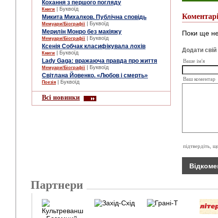
Кохання з першого погляду
| Буквоїд
Книги
Коментар
Микита Михалков. Публічна сповідь
| Буквоїд
Мемуари/Біографії
Мерилін Монро без макіяжу
Поки ще не
| Буквоїд
Мемуари/Біографії
Ксенія Собчак класифікувала лохів
Додати свій
| Буквоїд
Книги
Lady Gaga: вражаюча правда про життя
Ваше ім'я
| Буквоїд
Мемуари/Біографії
Cвітлана Йовенко. «Любов і смерть»
Ваш коментар
| Буквоїд
Поезія
Всі новинки
підтвердіть, щ
Партнери