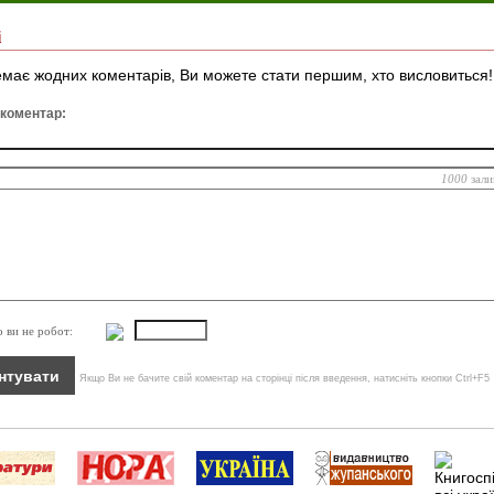
і
має жодних коментарів, Ви можете стати першим, хто висловиться!
 коментар:
1000
зали
о ви не робот:
Якщо Ви не бачите свій коментар на сторінці після введення, натисніть кнопки Ctrl+F5