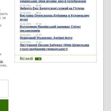
українських зірок музики, кіно й телебачення
25.02.2011
|
08:45
Умберто Еко: Берлусконі схожий на Гітлера
е
25.02.2011
|
08:11
мають
Виставка Олександра Дубовика в Художньому
, за
музеї
25.02.2011
|
07:34
й
Володимир Яворівський закриває Спілку
письменників
24.02.2011
|
22:37
Невідомий Ульяненко. Архівні фото
24.02.2011
|
21:45
Листування Оксани Забужко і Юрія Шевельова
стало надбанням громадськості
ь
,
Всі події
ка
,
нова,