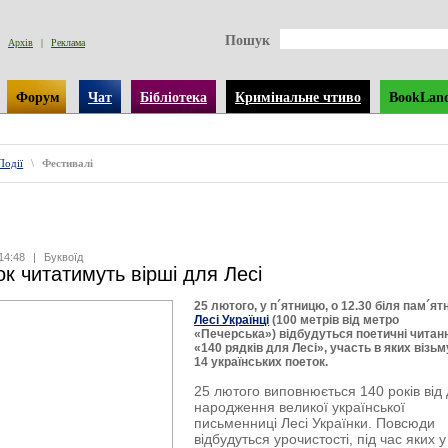
Пошук
Архів
|
Реклама
Форум
Чат
Бібліотека
Кримінальне чтиво
BookLan
Події
\
Фестивалі
14:48
|
Буквоїд
ок читатимуть вірші для Лесі
25 лютого, у п´ятницю, о 12.30 біля пам´ят
Лесі Українці
(100 метрів від метро
«Печерська») відбудуться поетичні читан
«140 рядків для Лесі», участь в яких візь
14 українських поеток.
25 лютого виповнюється 140 років від
народження великої української
письменниці Лесі Українки. Повсюди
відбудуться урочистості, під час яких у