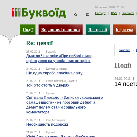
07 серпня 2026, 21:58
Експорт
|
RSS
|
Контакти
|
Події
Видавничі новинки
Re: цензії
Інфотека
Re: цензії
Головна
\
25.02.2011
|
Буквоїд
Дмитро Чекалкін: «При виборі книги
орієнтуюся на улюблених авторів»
Події
24.02.2011
|
Катерина Ісаєнко
Ще одна спроба спасіння світу
24.02.2011
|
23.02.2011
|
Ганна Яновська, Харків
14 поет
Той, хто стоїть у дверях
23.02.2011
|
Буквоїд
Світлана Пиркало: «Записки українського
самашедшого» - не прозовий дебют, а
дебют полеміста чи соціального
коментатора
22.02.2011
|
Ігор Мочкодан
Необхідність подорожі
21.02.2011
|
Буквоїд
Юрій Андрухович: Раджу обов’язково