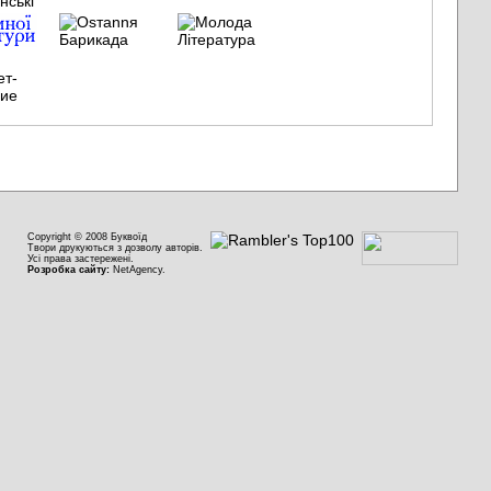
Copyright © 2008 Буквоїд
Твори друкуються з дозволу авторів.
Усі права застережені.
Розробка сайту:
NetAgency.