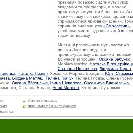
президіях поважно сидітимуть суворі
академіки та професори, а в залах
дріматимуть студенти й аспіранти. Ал
класики тому і є класиками, що вони 
сприймаютися як живі сучасники. Тому
сприяння видавництва
«Смолоскип»
,
українські мистці відзначать цей ювіле
трохи по-іншому.
Мисткині розпочинатимуть виступи з
десяти Лесиних рядків, а
продовжуватимуть власними творами.
До участі запрошені:
Оксана Забужко
,
Марічка Матіос,
Наталка Білоцерківец
Світлана Поваляєва
,
Людмила Таран
,
паненко
,
Наталка Позняк
-Хоменко, Марина Брацило,
Юлія Стахівсь
маєва
,
Богдана Матіяш
,
Галина Ткачук
, Галина Глодзь, Олена Гусей
уська,
Оксана Яблонська
,
Ірина Шувалова
,
Оксамитка Блажевська
,
сименко, Світлана Богдан,
Анна Малігон
, Катерина Луганська.
вати
зберегти в закладках
увати
використати у блогах та форумах
ити друга