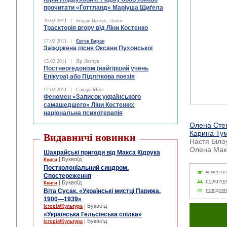
прочитати «Ґоттланд» Маріуша Щиґела
20.02.2011
|
Богдан Пастух, Львів
Траєкторія вгору від Ліни Костенко
17.02.2011
|
Євген Баран
Заїжджена пісня Оксани Пухонської
15.02.2011
|
Яр Левчук
Постнеогедонізм (найгірший учень
Епікура) або Підліткова поезія
12.02.2011
|
Сандра Мост
Феномен «Записок українського
самашедшего» Ліни Костенко:
національна психотерапія
Олена Сте
Карина Ту
Видавничі новинки
Настя Біло
Олена Мак
Шахрайські пригоди від Макса Кідрука
| Буквоїд
Книги
Постколоніальний синдром.
коменту
Спостереження
роздрук
| Буквоїд
Книги
повідом
Віта Сусак. «Українські мистці Парижа.
1900—1939»
| Буквоїд
Історія/Культура
«Українська Гельсінська спілка»
| Буквоїд
Історія/Культура