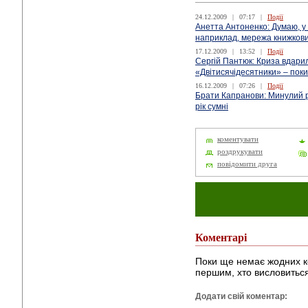
24.12.2009
|
07:17
|
Події
Анетта Антоненко: Думаю, у 2
наприклад, мережа книжкови
17.12.2009
|
13:52
|
Події
Сергій Пантюк: Криза вдарил
«Двітисячідесятники» – пок
16.12.2009
|
07:26
|
Події
Брати Капранови: Минулий р
рік сумні
коментувати
роздрукувати
повідомити друга
Коментарі
Поки ще немає жодних к
першим, хто висловиться
Додати свій коментар: