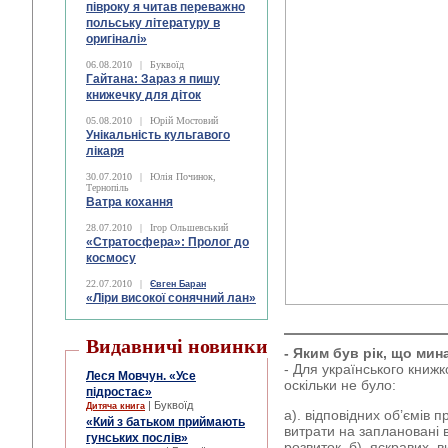
півроку я читав переважно
польську літературу в
оригіналі»
06.08.2010
|
Буквоїд
Гайтана: Зараз я пишу
книжечку для діток
05.08.2010
|
Юрій Мостовий
Унікальність кульгавого
лікаря
30.07.2010
|
Юлія Починок,
Тернопіль
Ватра кохання
28.07.2010
|
Ігор Ольшевський
«Стратосфера»: Пролог до
космосу
22.07.2010
|
Євген Баран
«Ліри високої сонячний лан»
Видавничі новинки
- Яким був рік, що мин
- Для українського книж
Леся Мовчун. «Усе
оскільки не було:
підростає»
| Буквоїд
Дитяча книга
а). відповідних об’ємів 
«Кий з батьком приймають
витрати на заплановані 
гунських послів»
розвиток, б). яскравих в