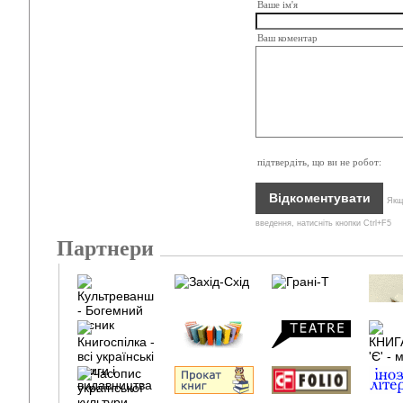
Ваше ім'я
Ваш коментар
підтвердіть, що ви не робот:
Якщо
введення, натисніть кнопки Ctrl+F5
Партнери