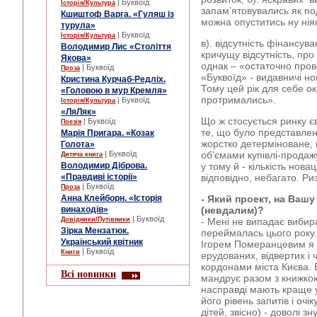
| Буквоїд
Історія/Культура
запам’ятовувались як под
Кшиштоф Варга. «Гуляш із
можна опуститись ну нія
турула»
| Буквоїд
Історія/Культура
в). відсутність фінансув
Володимир Лис «Століття
кричущу відсутність, про
Якова»
однак – «остаточно прова
| Буквоїд
Проза
«Буквоїд» - видавничі н
Кристина Курчаб-Редліх.
Тому цей рік для себе ок
«Головою в мур Кремля»
протримались».
| Буквоїд
Історія/Культура
«ЛяЛяк»
Що ж стосується ринку є
| Буквоїд
Поезія
те, що було представлен
Марія Пригара. «Козак
жорстко детерміноване, 
Голота»
об’ємами купівлі-продаж
| Буквоїд
Дитяча книга
у тому й - кількість новац
Володимир Діброва.
відповідно, небагато. Ри
«Правдиві історії»
| Буквоїд
Проза
- Який проект, на Ваш
Анна Клейборн. «Історія
(невдалим)?
винаходів»
| Буквоїд
- Мені не випадає вибира
Довідники/Путівники
Зірка Мензатюк.
переймалась цього року. 
Український квітник
Ігорем Померанцевим я 
| Буквоїд
Книги
ерудованих, відвертих і 
кордонами міста Києва. 
Всі новинки
мандрує разом з книжко
насправді мають краще у
його рівень запитів і очі
дітей, звісно) - доволі 