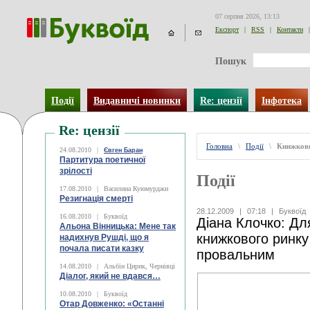
07 серпня 2026, 13:13
Експорт
|
RSS
|
Контакти
|
Пошук
Події
Видавничі новинки
Re: цензії
Інфотека
Re: цензії
Головна
\
Події
\
Книжков
24.08.2010
|
Євген Баран
Партитура поетичної
зрілості
Події
17.08.2010
|
Василина Куюмурджи
Резигнація смерті
28.12.2009
|
07:18
|
Буквоїд
16.08.2010
|
Буквоїд
Діана Клочко: Дл
Альона Вінницька: Мене так
книжкового ринку
надихнув Рушді, що я
почала писати казку
провальним
14.08.2010
|
Альбін Цирик, Чернівці
Діалог, який не вдався…
10.08.2010
|
Буквоїд
Отар Довженко: «Останні