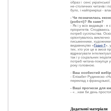
образ і сенс українсько
не-столичних читачів і п
було, і найприкріші - вла
- Чи позначилась екон
(роботі)? Як саме?
- Як і у всіх видавців - 
пріоритетів. Сподіваюсь 
потреб суспільства. Оскі
орієнтувалось виключно
письменники, художники,
видавництво «
Грані-Т
», 
тих, хто усе це в змозі пр
відреагувати інтелектуал
так і у соціальних ініціа
потреб читача-покупця у
року головною.
-
Ваш особистий вибір:
- Елізабет Рудинеско «Н
переклад з французької,
- Ваші прогнози для кн
- «...нам би день простоя
Додаткові матеріали