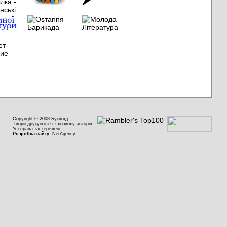
Copyright © 2008 Буквоїд
Твори друкуються з дозволу авторів.
Усі права застережені.
Розробка сайту:
NetAgency.