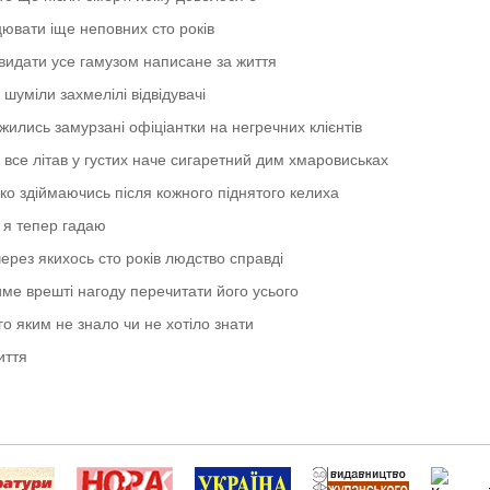
ювати іще неповних сто років
видати усе гамузом написане за життя
 шуміли захмелілі відвідувачі
жились замурзані офіціантки на негречних клієнтів
н все літав у густих наче сигаретний дим хмаровиськах
ко здіймаючись після кожного піднятого келиха
ь я тепер гадаю
ерез якихось сто років людство справді
ме врешті нагоду перечитати його усього
го яким не знало чи не хотіло знати
иття