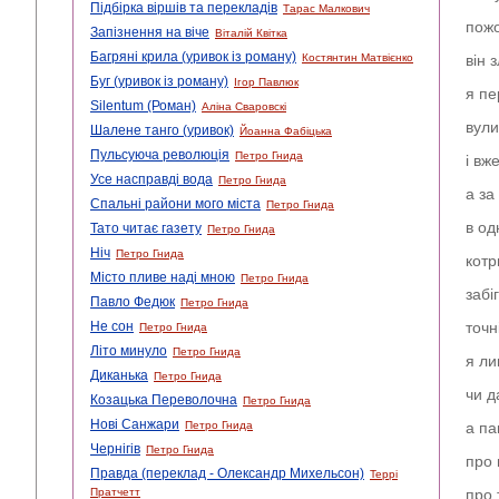
Підбірка віршів та перекладів
Тарас Малкович
пожо
Запізнення на віче
Віталій Квітка
Багряні крила (уривок із роману)
Костянтин Матвієнко
він 
Буг (уривок із роману)
Ігор Павлюк
я пе
Silentum (Роман)
Аліна Сваровскі
вули
Шалене танго (уривок)
Йоанна Фабіцька
Пульсуюча революція
Петро Гнида
і вж
Усе насправді вода
Петро Гнида
а за
Спальні райони мого міста
Петро Гнида
в од
Тато читає газету
Петро Гнида
Ніч
Петро Гнида
котр
Місто пливе наді мною
Петро Гнида
забі
Павло Федюк
Петро Гнида
Не сон
точн
Петро Гнида
Літо минуло
Петро Гнида
я ли
Диканька
Петро Гнида
чи д
Козацька Переволочна
Петро Гнида
Нові Санжари
Петро Гнида
а па
Чернігів
Петро Гнида
про 
Правда (переклад - Олександр Михельсон)
Террі
Пратчетт
про 