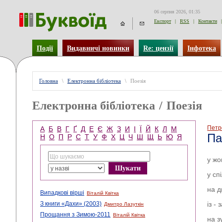
06 серпня 2026, 01:35
Експорт
|
RSS
|
Контакти
|
Події
Видавничі новинки
Re: цензії
Інфотека
Головна
\
Електронна бібліотека
\
Поезія
Електронна бібліотека
/
Поезія
Петр
А
Б
В
Г
Ґ
Д
Е
Є
Ж
З
И
І
Ї
Й
К
Л
М
Па
Н
О
П
Р
С
Т
У
Ф
Х
Ц
Ч
Ш
Щ
Ь
Ю
Я
у жо
у сп
на д
Випадкові вірші
Віталій Квітка
З книги «Дахи» (2003)
із -
Дмитро Лазуткін
Прощання з Зимою-2011
Віталій Квітка
на з