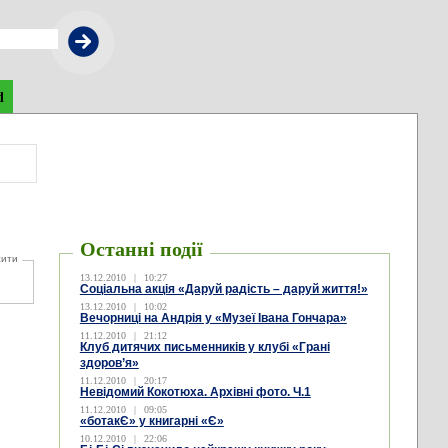
d
Останні події
жити
13.12.2010
|
10:27
Соціальна акція «Даруй радість – даруй життя!»
13.12.2010
|
10:02
Вечорниці на Андрія у «Музеї Івана Гончара»
11.12.2010
|
21:12
Клуб дитячих письменників у клубі «Грані
здоров’я»
11.12.2010
|
20:17
Невідомий Кокотюха. Архівні фото. Ч.1
11.12.2010
|
09:05
«ботакЄ» у книгарні «Є»
10.12.2010
|
22:06