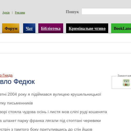
Пошук
Архів
|
Реклама
Форум
Чат
Бібліотека
Кримінальне чтиво
BookLan
о Гнида
Заванта
вло Федюк
втні 2004 року я підіймався вулицею крушельницької
ілку письменників
ворі стояла чудова осінь і листя мов сліпі руді кошенята
 за штахет парку франка лягали під стоптані черевики
устріч з тамтого боку притулившись до стін йшов