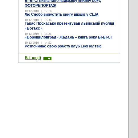
Бі-Бі-Сі визначило найкращу книжку року.
ФОТОРЕПОРТАЖ
10.12.2010
|
17:16
Лю Сяобо випустить книгу віршів у США
10.12.2010
|
15:46
Тарас Прохасько презентував львівській публіці
«БотакЄ»
10.12.2010
|
15:26
«Ворошиловград» Жадана – книга року Бі-Бі-Сі
10.12.2010
|
14:52
Розпочинає свою роботу клуб LeoПолтвіс
Всі події