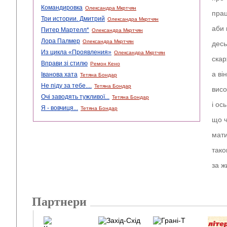
Командировка
Олександра Мкртчян
прац
Три истории. Дмитрий
Олександра Мкртчян
аби 
Питер Мартелл*
Олександра Мкртчян
Лора Палмер
Олександра Мкртчян
десь
Из цикла «Проявления»
Олександра Мкртчян
скар
Вправи зі стилю
Ремон Кено
а ві
Іванова хата
Тетяна Бондар
Не піду за тебе....
Тетяна Бондар
висо
Очі заводять тужливої...
Тетяна Бондар
і ос
Я - вовчиця...
Тетяна Бондар
що ч
мати
тако
за ж
Партнери