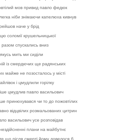
втілий мов привид павло федюк
злегка ніби знімаючи капелюха кивнув
рейшов наче у брід
цю соломії крушельницької
е разом спускались вниз
 якусь мить ми сиділи
ній із смердючих ще радянських
их майже не позосталось у місті
гайлівок і цмудлили горілку
іше цмудлив павло васильович
ше принюхувався чи то до пожовтілих
авно відцвілих розмальованих цитрин
вло васильович усе розповідав
нездійсненні плани на майбутнє
те що після смерті йому довелося б