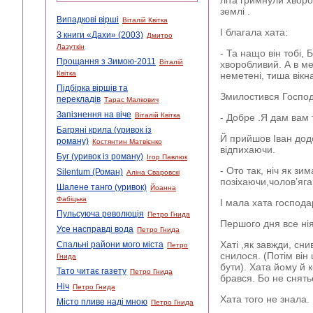
літа гримнули хворо
землі .
Випадкові вірші
Віталій Квітка
І благала хата:
З книги «Дахи» (2003)
Дмитро
Лазуткін
- Та нащо він тобі,
Прощання з Зимою-2011
Віталій
хворобливий. А в ме
Квітка
неметені, тиша вікн
Підбірка віршів та
Змилостився Господ
перекладів
Тарас Малкович
Запізнення на віче
Віталій Квітка
- Добре .Я дам вам 
Багряні крила (уривок із
Й прийшов Іван дод
роману)
Костянтин Матвієнко
відпихаючи.
Буг (уривок із роману)
Ігор Павлюк
- Ото так, ніч як зи
Silentum (Роман)
Аліна Сваровскі
позіхаючи,чолов’яга
Шалене танго (уривок)
Йоанна
Фабіцька
І мала хата господа
Пульсуюча революція
Петро Гнида
Першого дня все ні
Усе насправді вода
Петро Гнида
Хаті ,як завжди, сни
Спальні райони мого міста
Петро
снилося. (Потім він 
Гнида
бути). Хата йому й 
Тато читає газету
Петро Гнида
брався. Бо не снятьс
Ніч
Петро Гнида
Хата того не знала.
Місто пливе наді мною
Петро Гнида