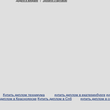
Додати в вибране
|
Зробити стартовою
Купить диплом техникума
купить диплом в екатеринбурге
ку
диплом в Красноярске
Купить диплом в Спб
купить диплом в с