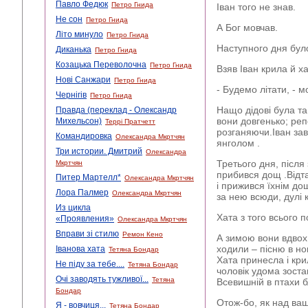
Павло Федюк
Петро Гнида
Іван того не знав.
Не сон
Петро Гнида
А Бог мовчав.
Літо минуло
Петро Гнида
Наступного дня бул
Диканька
Петро Гнида
Козацька Переволочна
Петро Гнида
Взяв Іван крила й ха
Нові Санжари
Петро Гнида
- Будемо літати, - м
Чернігів
Петро Гнида
Нащо дідові була та
Правда (переклад - Олександр
вони довгенько; реп
Михельсон)
Террі Пратчетт
розганяючи.Іван за
Командировка
Олександра Мкртчян
янголом .
Три истории. Дмитрий
Олександра
Третього дня, після 
Мкртчян
прибився дощ .Відта
Питер Мартелл*
Олександра Мкртчян
і прижився їхнім до
Лора Палмер
Олександра Мкртчян
за нею всюди, дулі
Из цикла
Хата з того всього 
«Проявления»
Олександра Мкртчян
Вправи зі стилю
Ремон Кено
А зимою вони вдвох
ходили – пісню в ног
Іванова хата
Тетяна Бондар
Хата принесла і кри
Не піду за тебе....
Тетяна Бондар
чоловік удома зоста
Очі заводять тужливої...
Тетяна
Всевишній в птахи 
Бондар
Отож-бо, як над ва
Я - вовчиця...
Тетяна Бондар