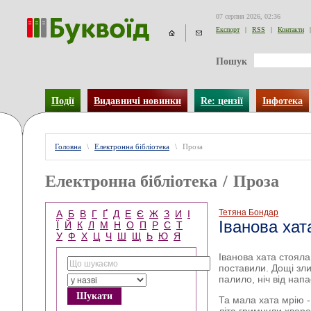
07 серпня 2026, 02:36
Експорт
|
RSS
|
Контакти
|
Пошук
Події
Видавничі новинки
Re: цензії
Інфотека
Головна
\
Електронна бібліотека
\
Проза
Електронна бібліотека
/
Проза
Тетяна Бондар
А
Б
В
Г
Ґ
Д
Е
Є
Ж
З
И
І
Іванова хат
Ї
Й
К
Л
М
Н
О
П
Р
С
Т
У
Ф
Х
Ц
Ч
Ш
Щ
Ь
Ю
Я
Іванова хата стояла
поставили. Дощі зли
палило, ніч від нап
Та мала хата мрію - 