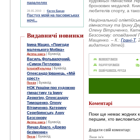
художньої гімнастики Укр
паралелях
бронзових медалей. Кни
любителів спорту, а також
28.05.2010
|
Євген Баран
Пастух мрій на пасовиськах
Національний олімпійсь
ночі...
гімнастику та Ірину Де
Олену Вітриченко, Кате
Видавничі новинки
Безсонову: оповідання/ 
Мащенко. – К.:
Грані-Т
, 
Ірина Мацко. «Пригоди
видатних дітей).
маленького Мобіка»
| Буквоїд
Дитяча книга
Василь Фольварочний.
коментувати
«Симон Петлюра»
роздрукувати
| Буквоїд
Історія/Культура
повідомити друга
Олександр Ірванець. «Мій
хрест»
| Буквоїд
Поезія
НОК України про художню
гімнастику та Ірину
Дерюгіну, Олександру
Тимошенко, Олену
Коментарі
Вітриченко, Катерину
Серебрянську, Анну
Поки ще немає жодних к
Безсонову
першим, хто висловиться
| Буквоїд
Дитяча книга
Янчар Драго. «Древо
Додати свій коментар:
безіменне»
| Буквоїд
Проза
Ваше ім'я