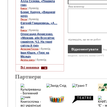
Алла Сєрова. «Правила
гри»
Ваш коментар
| Буквоїд
Книги
Борис Харчук. «Вишневі
ночі»
| Буквоїд
Проза
Євгеній Гришковець. «А…
а»
| Буквоїд
Книги
Олександр Денисенко.
«Межник, або Всесвітнє
підтвердіть, що ви не робот:
свавілля. Ч.1. На грані
світла й тіні»
| Буквоїд
Детектив/Трілер
Якщо
Іван Ющук. «Троє на
введення, натисніть кнопки Ctrl+F5
Місяці»
| Буквоїд
Дитяча книга
Всі новинки
Партнери