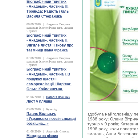
Біографічний триптих
«Академії». Частина ІІІ.
Троянда: Радість і біль
Василя Стефаника
08.06.2010
|
Людмила Скорина,
кандидат філологічних наук, доцент,
Черкаси
Біографічний триптих
«Академії». Частина ІІ.
Зів’яле листя: І знову про
таємниці Івана Франка
07.06.2010
|
Людмила Скорина,
кандидат філологічних наук, доцент,
Черкаси
Біографічний триптих
«Академії». Частина І. В
пошуках щастя і
самореалізації. Шарітка:
Ольга Кобилянська.
04.06.2010
|
Наталія Пасічник
Лист у пляшці
03.06.2010
|
Буквоїд
Павло Вольвач:
здобула найголовнішу пе
«Українська поезія справді
1988 року; Олени Вітрич
розкішна…»
турнір у 9 років; Катери
1996 року, коли поверта
01.06.2010
|
Анастасія Симуха
змагань; Анни Безсонової
Мандри на різних