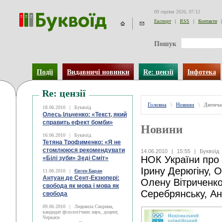
09 серпня 2026, 07:12
Експорт
|
RSS
|
Контакти
|
Пошук
Події
Видавничі новинки
Re: цензії
Інфотека
Re: цензії
Головна
\
Новини
\
Дитяча
18.06.2010
|
Буквоїд
Олесь Ільченко: «Текст, який
справить ефект бомби»
Новини
16.06.2010
|
Буквоїд
Тетяна Трофименко: «Я не
стомлююся рекомендувати
14.06.2010
|
15:55
|
Буквоїд
НОК України про 
«Білі зуби» Зеді Сміт»
Ірину Дерюгіну, 
11.06.2010
|
Євген Баран
Антуан де Сент-Екзюпері:
Олену Вітриченко
свобода як мова і мова як
Серебрянську, А
свобода
09.06.2010
|
Людмила Скорина,
кандидат філологічних наук, доцент,
Черкаси