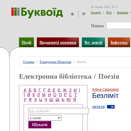
06 серпня 2026, 10:17
Експорт
|
RSS
|
Контакти
|
Пошук
Події
Видавничі новинки
Re: цензії
Інфотека
Головна
\
Електронна бібліотека
\
Поезія
Електронна бібліотека
/
Поезія
Аліна Сваровскі
А
Б
В
Г
Ґ
Д
Е
Є
Ж
З
И
І
Безліміт
Ї
Й
К
Л
М
Н
О
П
Р
С
Т
У
Ф
Х
Ц
Ч
Ш
Щ
Ь
Ю
Я
читати