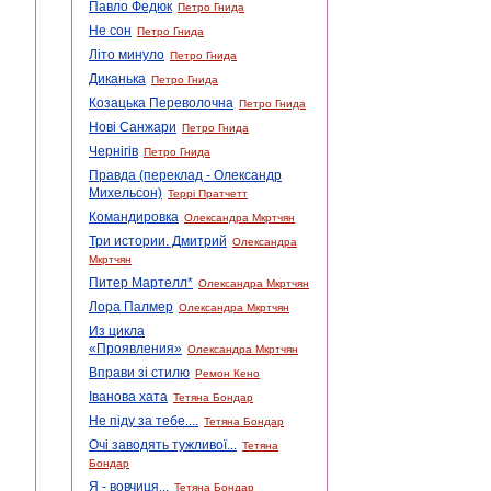
Павло Федюк
Петро Гнида
Не сон
Петро Гнида
Літо минуло
Петро Гнида
Диканька
Петро Гнида
Козацька Переволочна
Петро Гнида
Нові Санжари
Петро Гнида
Чернігів
Петро Гнида
Правда (переклад - Олександр
Михельсон)
Террі Пратчетт
Командировка
Олександра Мкртчян
Три истории. Дмитрий
Олександра
Мкртчян
Питер Мартелл*
Олександра Мкртчян
Лора Палмер
Олександра Мкртчян
Из цикла
«Проявления»
Олександра Мкртчян
Вправи зі стилю
Ремон Кено
Іванова хата
Тетяна Бондар
Не піду за тебе....
Тетяна Бондар
Очі заводять тужливої...
Тетяна
Бондар
Я - вовчиця...
Тетяна Бондар