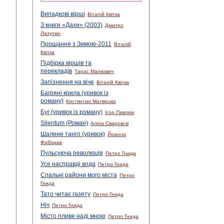
Випадкові вірші
Віталій Квітка
З книги «Дахи» (2003)
Дмитро
Лазуткін
Прощання з Зимою-2011
Віталій
Квітка
Підбірка віршів та
перекладів
Тарас Малкович
Запізнення на віче
Віталій Квітка
Багряні крила (уривок із
роману)
Костянтин Матвієнко
Буг (уривок із роману)
Ігор Павлюк
Silentum (Роман)
Аліна Сваровскі
Шалене танго (уривок)
Йоанна
Фабіцька
Пульсуюча революція
Петро Гнида
Усе насправді вода
Петро Гнида
Спальні райони мого міста
Петро
Гнида
Тато читає газету
Петро Гнида
Ніч
Петро Гнида
Місто пливе наді мною
Петро Гнида