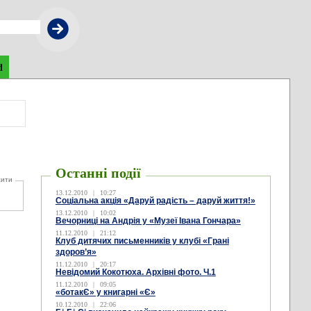
d
Останні події
жити
13.12.2010
|
10:27
Соціальна акція «Даруй радість – даруй життя!»
13.12.2010
|
10:02
Вечорниці на Андрія у «Музеї Івана Гончара»
11.12.2010
|
21:12
Клуб дитячих письменників у клубі «Грані
здоров’я»
11.12.2010
|
20:17
Невідомий Кокотюха. Архівні фото. Ч.1
11.12.2010
|
09:05
«ботакЄ» у книгарні «Є»
10.12.2010
|
22:06