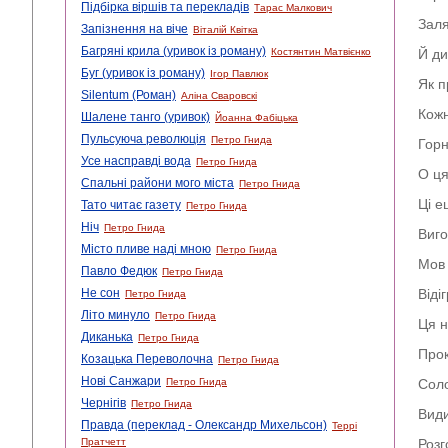
Підбірка віршів та перекладів
Тарас Малкович
Заля
Запізнення на віче
Віталій Квітка
Багряні крила (уривок із роману)
Костянтин Матвієнко
Й ди
Буг (уривок із роману)
Ігор Павлюк
Як п
Silentum (Роман)
Аліна Сваровскі
Кожн
Шалене танго (уривок)
Йоанна Фабіцька
Пульсуюча революція
Петро Гнида
Горн
Усе насправді вода
Петро Гнида
О ця
Спальні райони мого міста
Петро Гнида
Ці е
Тато читає газету
Петро Гнида
Ніч
Петро Гнида
Виг
Місто пливе наді мною
Петро Гнида
Мов 
Павло Федюк
Петро Гнида
Не сон
Віді
Петро Гнида
Літо минуло
Петро Гнида
Ця н
Диканька
Петро Гнида
Прок
Козацька Переволочна
Петро Гнида
Нові Санжари
Петро Гнида
Соло
Чернігів
Петро Гнида
Види
Правда (переклад - Олександр Михельсон)
Террі
Пратчетт
Розг