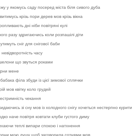
жу у якомусь саду посеред міста біля сивого дуба
витимусь крізь пори дерев мов крізь вікна
ропливають дні ніби повітряні кулі
ого разу здригаючись коли розпашілі діти
утимуть сніг для снігової баби
 невідворотність часу
шелони що звуться роками
орни мене
бабака філа збуди із цієї зимової сплячки
грій мов квітку коло грудей
естримність чекання
идаючись зі сну мов із холодного снігу хочеться нестерпно курити
дко наче повітря ковтати клуби густого диму
хаючи теплі випари спокою і натхнення
орни мою душу щоб заговорила сотнями мов