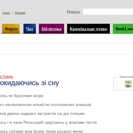
Пошук
Архів
|
Реклама
Форум
Чат
Бібліотека
Кримінальне чтиво
BookLan
о Гнида
Заванта
окидаючись зі сну
сінь як бурхливе море
ого нескінченною кількістю потопаючих алкашів
ов джини надовго застрягли на дні пляшки
ось і я наче Рильський закутаюсь у жовтаве листя
юсь снігами мов білим тілом коханої жінки