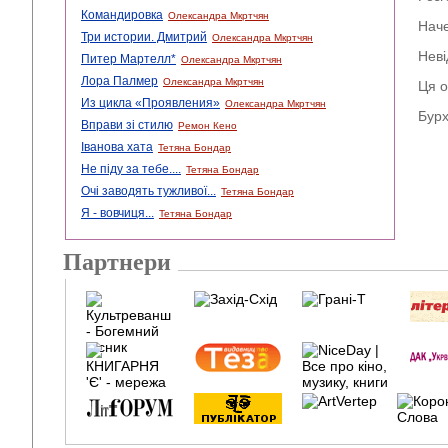
Командировка
Олександра Мкртчян
Наче
Три истории. Дмитрий
Олександра Мкртчян
Неві
Питер Мартелл*
Олександра Мкртчян
Лора Палмер
Олександра Мкртчян
Ця о
Из цикла «Проявления»
Олександра Мкртчян
Бурх
Вправи зі стилю
Ремон Кено
Іванова хата
Тетяна Бондар
Не піду за тебе....
Тетяна Бондар
Очі заводять тужливої...
Тетяна Бондар
Я - вовчиця...
Тетяна Бондар
Партнери