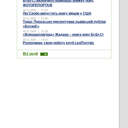
Бі-Бі-Сі визначило найкращу книжку року.
ФОТОРЕПОРТАЖ
10.12.2010
|
17:16
Лю Сяобо випустить книгу віршів у США
10.12.2010
|
15:46
Тарас Прохасько презентував львівській публіці
«БотакЄ»
10.12.2010
|
15:26
«Ворошиловград» Жадана – книга року Бі-Бі-Сі
10.12.2010
|
14:52
Розпочинає свою роботу клуб LeoПолтвіс
Всі події