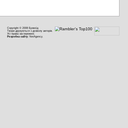
Copyright © 2008 Буквоїд
Твори друкуються з дозволу авторів.
Усі права застережені.
Розробка сайту:
NetAgency.