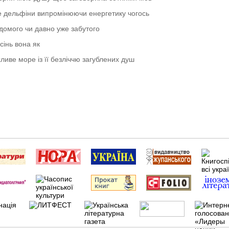
 дельфіни випромінюючи енергетику чогось
домого чи давно уже забутого
сінь вона як
ливе море із її безліччю загублених душ