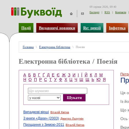
09 серпня 2026, 09:40
Експорт
|
RSS
|
Контакти
|
Події
Видавничі новинки
Re: цензії
Інфотека
Головна
\
Електронна бібліотека
\
Поезія
Електронна бібліотека
/
Поезія
Петр
А
Б
В
Г
Ґ
Д
Е
Є
Ж
З
И
І
Ї
Й
К
Л
М
Пр
Н
О
П
Р
С
Т
У
Ф
Х
Ц
Ч
Ш
Щ
Ь
Ю
Я
Ця о
Із й
Що м
Випадкові вірші
Віталій Квітка
З книги «Дахи» (2003)
Ось 
Дмитро Лазуткін
Прощання з Зимою-2011
Віталій Квітка
Вкри